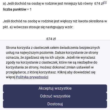
[1]
a) Jeśli dochód na osobę w rodzinie jest mniejszy lub równy 674 zł
liczba punktów
= 1
Jeśli dochód na osobę w rodzinie jest większy niż kwota określona w
pkt. a) wówczas stosuje się następujący wzór:
674 zł
liczba punktów
= _______________________________________
Strona korzysta z ciasteczek celem świadczenia bezpiecznych
dochód na osobę w rodzinie dziecka
usług na najwyższym poziomie. Dalsze korzystanie ze strony
oznacza, że zgadzasz się na ich użycie. Jeżeli nie wyrażasz
zgody na korzystanie z ciasteczek, które nie są niezbędne do
Jak obliczyć średni dochód aby skorzystać z kryterium
korzystania ze strony, możesz dokonać zmian ustawień w
Zgodnie z przepisami
(art. 131 ust. 9-10 ustawy Prawo
przeglądarce, z której korzystasz. Kliknij aby dowiedzieć się
więcej
Polityka prywatności
[2]
oświatowe
):
przy obliczaniu dochodu bierze się pod uwagę przeciętny
Akceptuj wszystkie
miesięczny dochód z
3 miesięcy wybranych spośród ostatnich 6
miesięcy
poprzedzających złożenie wniosku,
Odrzuć wszystkie
Pod pojęciem dochodu, o którym mowa w ust. 5, rozumie się
Dostosuj
dochód, o którym mowa w art. 3 pkt 1 ustawy z dnia 28 listopada