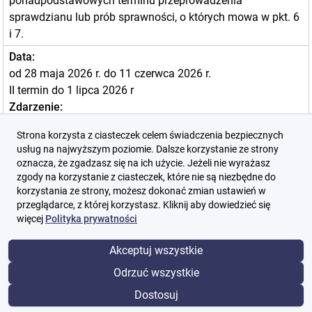
ponadpodstawowych terminu przeprowadzenia
sprawdzianu lub prób sprawności, o których mowa w pkt. 6
i 7.
Data:
od 28 maja 2026 r. do 11 czerwca 2026 r.
II termin do 1 lipca 2026 r
Zdarzenie:
Przeprowadzenie sprawdzianu uzdolnień kierunkowych
Strona korzysta z ciasteczek celem świadczenia bezpiecznych
Data:
usług na najwyższym poziomie. Dalsze korzystanie ze strony
od 28 maja 2026 r. do 11 czerwca 2026 r.
oznacza, że zgadzasz się na ich użycie. Jeżeli nie wyrażasz
zgody na korzystanie z ciasteczek, które nie są niezbędne do
II termin do 1 lipca 2026 r.
korzystania ze strony, możesz dokonać zmian ustawień w
Zdarzenie:
przeglądarce, z której korzystasz. Kliknij aby dowiedzieć się
Przeprowadzenie prób sprawności fizycznej*.
więcej
Polityka prywatności
Data:
Akceptuj wszystkie
od 28 maja 2026 r. do 11 czerwca 2026 r.
II termin do 1 lipca 2026 r
Odrzuć wszystkie
Zdarzenie:
Dostosuj
Przeprowadzenie sprawdzianu kompetencji językowych,*